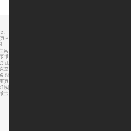
et
宝真空
国
宝真
空泵维
|浙江
宝真空
修|湖
莱宝真
维修|
夏莱宝