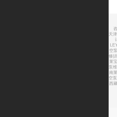
咨
天津
L
空泵
修|
莱宝
泵维
南莱
空泵
西藏