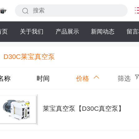
首页
关于我们
产品展示
新闻动态
留言
D30C莱宝真空泵
名称
时间
价格
筛选
莱宝真空泵【D30C真空泵】